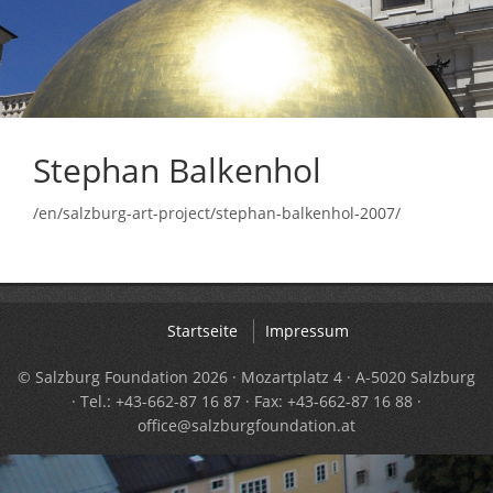
Stephan Balkenhol
/en/salzburg-art-project/stephan-balkenhol-2007/
Startseite
Impressum
© Salzburg Foundation 2026 · Mozartplatz 4 · A-5020 Salzburg
· Tel.: +43-662-87 16 87 · Fax: +43-662-87 16 88 ·
office@salzburgfoundation.at