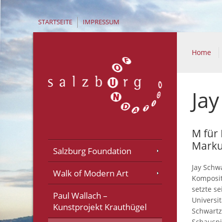
STARTSEITE
IMPRESSUM
Home
Jay
M für
Marku
Salzburg Foundation
Jay Schwa
Walk of Modern Art
Komposit
setzte s
Paul Wallach –
Universi
Kunstprojekt Krauthügel
Schwartz
Schauspi