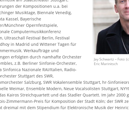
rungen der Kompositionen u.a. bei
hinger Musiktage, Biennale Venedig,
a Kassel, Bayerische
er/Münchner Opernfestspiele,
ionale Computermusikkonferenz
 Ultraschall Festival Berlin, Festival
dhoy in Madrid und Wittener Tagen für
mmermusik. Werkaufträge und
ngen erfolgten durch namhafte Orchester
Jay Schwartz – Foto: (c
mbles, z.B. Berliner Sinfonie-Orchester,
Eric Marinitsch
 Sinfonica Nazionale RAI/Italien, Radio-
orchester Stuttgart des SWR,
morchester Salzburg, SWR Vokalensemble Stuttgart, hr-Sinfonieorc
pelle Weimar, Ensemble Modern, Neue Vocalsolisten Stuttgart, NY
 das Kairos Streichquartett und das Stadler Quartett. Im Jahr 2000
ois-Zimmermann-Preis für Komposition der Stadt Köln; der SWR ze
t dreimal mit dem Stipendium für Elektronische Musik der Heinric