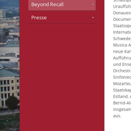
Beyond Recall
Urauffüh
Donauesc
Presse
Document
Staatsop
Internat
Schweden,
Musica A
neue Ka
Aufführu
und Ense
Orchestra
Sinfonie
Mozarteu
Staatska
Estland,
Bernd-Al
insgesam
aus.