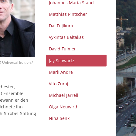
Johannes Maria Staud
Matthias Pintscher
Dai Fujikura
Vykintas Baltakas
David Fulmer
Jay Schwartz
) Universal Edition /
Mark André
Vito Zuraj
hester,
YD Ensemble
Michael Jarrell
 gewann er den
ichnete ihn
Olga Neuwirth
h-Strobel-Stiftung
Nina Šenk