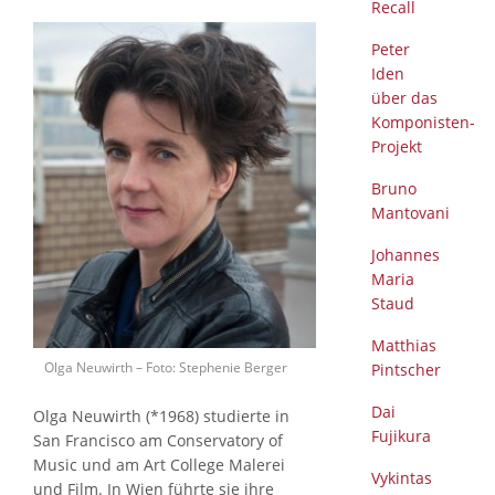
Recall
Peter
Iden
über das
Komponisten-
Projekt
Bruno
Mantovani
Johannes
Maria
Staud
Matthias
Olga Neuwirth – Foto: Stephenie Berger
Pintscher
Dai
Olga Neuwirth (*1968) studierte in
Fujikura
San Francisco am Conservatory of
Music und am Art College Malerei
Vykintas
und Film. In Wien führte sie ihre