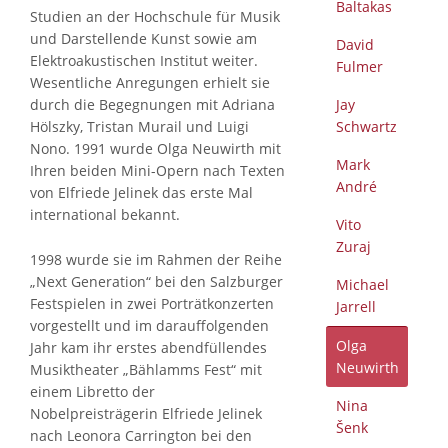
Baltakas
Studien an der Hochschule für Musik
und Darstellende Kunst sowie am
David
Elektroakustischen Institut weiter.
Fulmer
Wesentliche Anregungen erhielt sie
Jay
durch die Begegnungen mit Adriana
Schwartz
Hölszky, Tristan Murail und Luigi
Nono. 1991 wurde Olga Neuwirth mit
Mark
Ihren beiden Mini-Opern nach Texten
André
von Elfriede Jelinek das erste Mal
international bekannt.
Vito
Zuraj
1998 wurde sie im Rahmen der Reihe
„Next Generation“ bei den Salzburger
Michael
Festspielen in zwei Porträtkonzerten
Jarrell
vorgestellt und im darauffolgenden
Olga
Jahr kam ihr erstes abendfüllendes
Neuwirth
Musiktheater „Bählamms Fest“ mit
einem Libretto der
Nina
Nobelpreisträgerin Elfriede Jelinek
Šenk
nach Leonora Carrington bei den